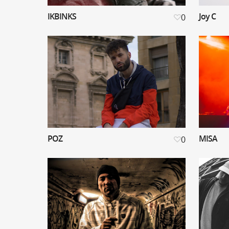
IKBINKS
Joy C
0
POZ
MISA
0