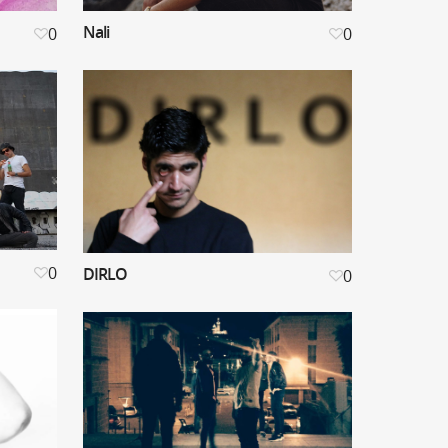
Nali
0
0
0
DIRLO
0