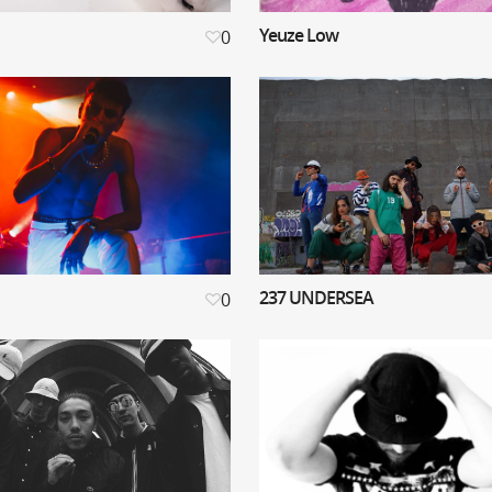
Yeuze Low
0
237 UNDERSEA
0