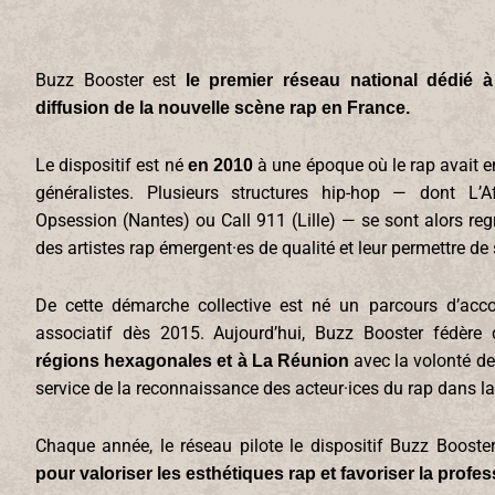
Buzz Booster est
le premier réseau national dédié 
diffusion de la nouvelle scène rap en France.
Le dispositif est né
à une époque où le rap avait e
en 2010
généralistes. Plusieurs structures hip-hop — dont L’Aff
Opsession (Nantes) ou Call 911 (Lille) — se sont alors re
des artistes rap émergent·es de qualité et leur permettre de 
De cette démarche collective est né un parcours d’acc
associatif dès 2015. Aujourd’hui, Buzz Booster fédère 
avec la volonté d
régions hexagonales et à La Réunion
service de la reconnaissance des acteur·ices du rap dans la 
Chaque année, le réseau pilote le dispositif Buzz Booste
pour valoriser les esthétiques rap et favoriser la profe