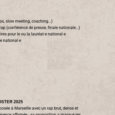
s, slow meeting, coaching…)
rap (conférence de presse, finale nationale…)
s pour le ou la lauréat·e national·e
e national·e
OSTER 2025
osée à Marseille avec un rap brut, dense et
sence affirmée : sa proposition a marqué les