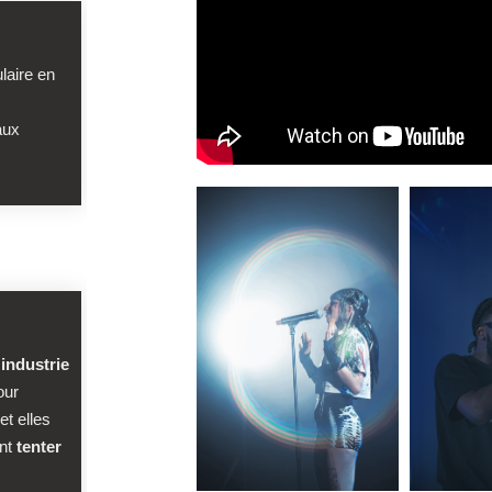
ulaire en
aux
'industrie
our
et elles
ont
tenter