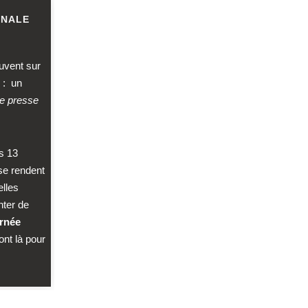
INALE
uvent sur
 : un
e presse
es 13
 se rendent
elles
nter de
urnée
ont là pour