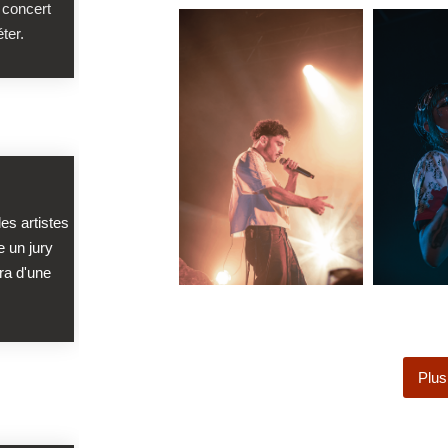
 concert
éter.
les artistes
 un jury
era d'une
Plus