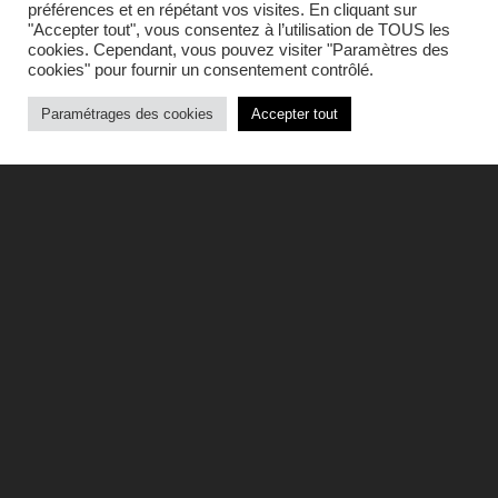
préférences et en répétant vos visites. En cliquant sur
"Accepter tout", vous consentez à l’utilisation de TOUS les
cookies. Cependant, vous pouvez visiter "Paramètres des
cookies" pour fournir un consentement contrôlé.
Paramétrages des cookies
Accepter tout
Artiste repéré dans le réseau Buzz
Booster, Susanoô a rejoint en 2025
Transversales, le programme de post-