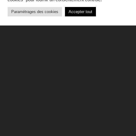
Paramétrages des cookies
Accepter tout
Un dispositif au
service des artistes
accompagnés