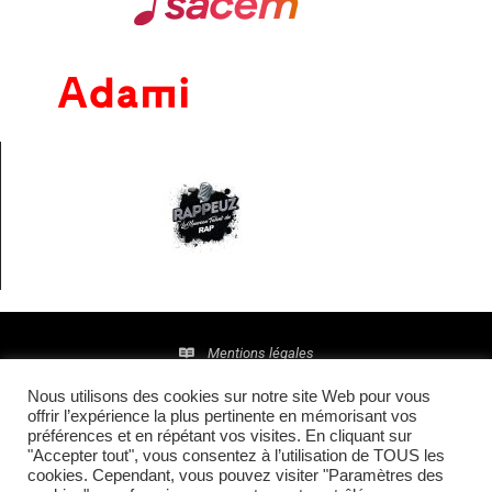
Mentions légales
Nous utilisons des cookies sur notre site Web pour vous
Politique de confidentialité
offrir l’expérience la plus pertinente en mémorisant vos
préférences et en répétant vos visites. En cliquant sur
© 2016 • Site maintenu et mis à jour par
TI(E)GER
"Accepter tout", vous consentez à l’utilisation de TOUS les
cookies. Cependant, vous pouvez visiter "Paramètres des
COMMUNICATION