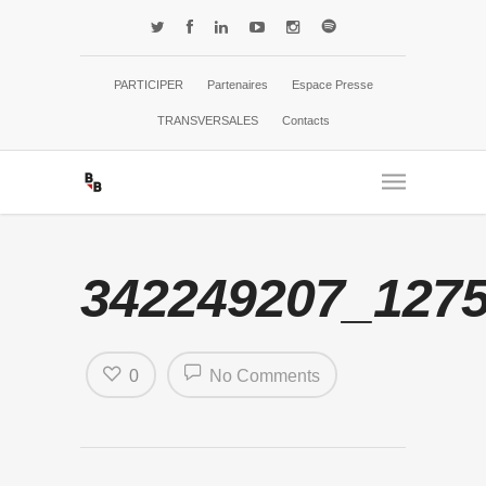
PARTICIPER
Partenaires
Espace Presse
TRANSVERSALES
Contacts
342249207_127
0
No Comments