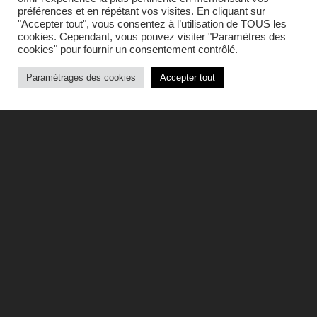
préférences et en répétant vos visites. En cliquant sur
"Accepter tout", vous consentez à l’utilisation de TOUS les
cookies. Cependant, vous pouvez visiter "Paramètres des
cookies" pour fournir un consentement contrôlé.
Paramétrages des cookies
Accepter tout
Rappel des faits… en décembre dernier,
SIMIA remportait l’édition Île-de-France du