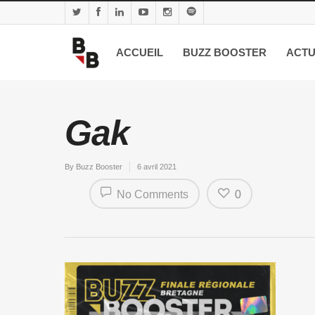
ACCUEIL
BUZZ BOOSTER
ACTU
Gak
By
Buzz Booster
6 avril 2021
No Comments
0