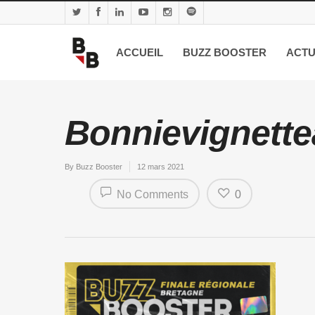
ACCUEIL
BUZZ BOOSTER
ACTU
Bonnievignettea
By
Buzz Booster
12 mars 2021
No Comments
0