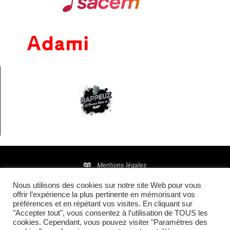
Mentions légales
Nous utilisons des cookies sur notre site Web pour vous
Politique de confidentialité
offrir l’expérience la plus pertinente en mémorisant vos
préférences et en répétant vos visites. En cliquant sur
© 2016 • Site maintenu et mis à jour par
TI(E)GER
"Accepter tout", vous consentez à l’utilisation de TOUS les
cookies. Cependant, vous pouvez visiter "Paramètres des
COMMUNICATION