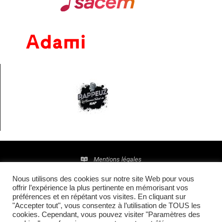
Mentions légales
Nous utilisons des cookies sur notre site Web pour vous
Politique de confidentialité
offrir l’expérience la plus pertinente en mémorisant vos
préférences et en répétant vos visites. En cliquant sur
© 2016 • Site maintenu et mis à jour par
TI(E)GER
"Accepter tout", vous consentez à l’utilisation de TOUS les
cookies. Cependant, vous pouvez visiter "Paramètres des
COMMUNICATION