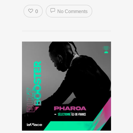
0
No Comments