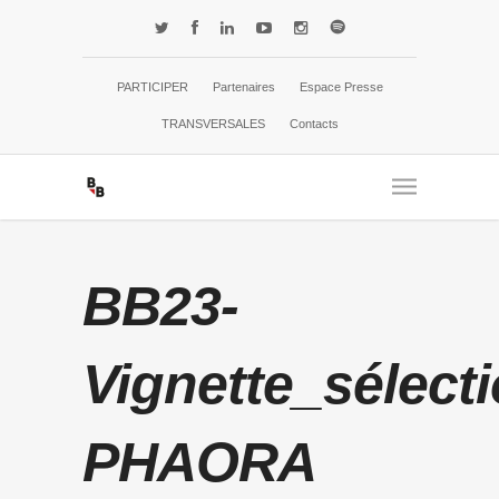
PARTICIPER
Partenaires
Espace Presse
TRANSVERSALES
Contacts
BB23-
Vignette_sélecti
PHAORA