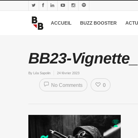
ACCUEIL
BUZZ BOOSTER
ACTU
BB23-Vignette_
By
Léa Sapolin
24 février 2023
No Comments
0