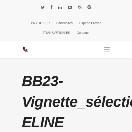
PARTICIPER
Partenaires
Espace Presse
TRANSVERSALES
Contacts
BB23-
Vignette_sélecti
ELINE