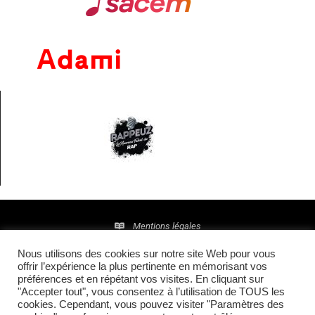
Mentions légales
Nous utilisons des cookies sur notre site Web pour vous
Politique de confidentialité
offrir l’expérience la plus pertinente en mémorisant vos
préférences et en répétant vos visites. En cliquant sur
© 2016 • Site maintenu et mis à jour par
TI(E)GER
"Accepter tout", vous consentez à l’utilisation de TOUS les
cookies. Cependant, vous pouvez visiter "Paramètres des
COMMUNICATION