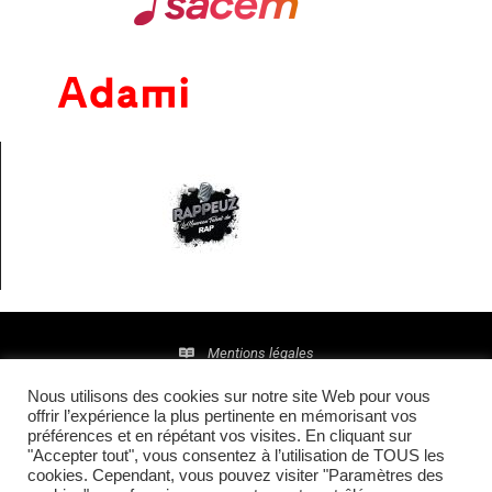
Mentions légales
Nous utilisons des cookies sur notre site Web pour vous
Politique de confidentialité
offrir l’expérience la plus pertinente en mémorisant vos
préférences et en répétant vos visites. En cliquant sur
© 2016 • Site maintenu et mis à jour par
TI(E)GER
"Accepter tout", vous consentez à l’utilisation de TOUS les
cookies. Cependant, vous pouvez visiter "Paramètres des
COMMUNICATION