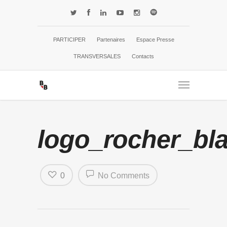
PARTICIPER
Partenaires
Espace Presse
TRANSVERSALES
Contacts
logo_rocher_bl
0
No Comments