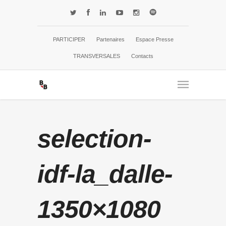
PARTICIPER
Partenaires
Espace Presse
TRANSVERSALES
Contacts
selection-
idf-la_dalle-
1350×1080