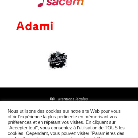
Mentions légales
Nous utilisons des cookies sur notre site Web pour vous
Politique de confidentialité
offrir l’expérience la plus pertinente en mémorisant vos
préférences et en répétant vos visites. En cliquant sur
© 2016 • Site maintenu et mis à jour par
TI(E)GER
"Accepter tout", vous consentez à l’utilisation de TOUS les
cookies. Cependant, vous pouvez visiter "Paramètres des
COMMUNICATION