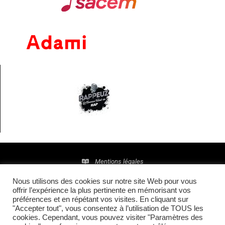
Mentions légales
Nous utilisons des cookies sur notre site Web pour vous
Politique de confidentialité
offrir l’expérience la plus pertinente en mémorisant vos
préférences et en répétant vos visites. En cliquant sur
© 2016 • Site maintenu et mis à jour par
TI(E)GER
"Accepter tout", vous consentez à l’utilisation de TOUS les
cookies. Cependant, vous pouvez visiter "Paramètres des
COMMUNICATION