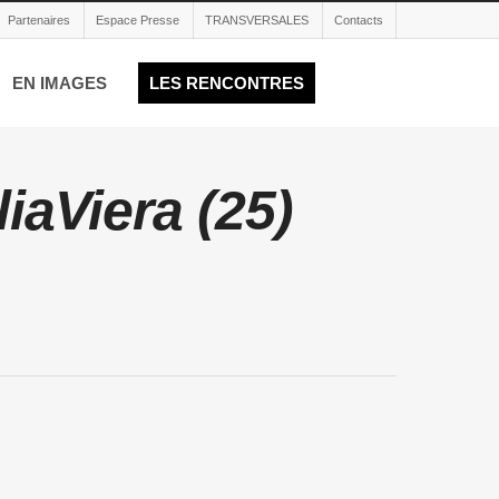
Partenaires
Espace Presse
TRANSVERSALES
Contacts
EN IMAGES
LES RENCONTRES
aViera (25)