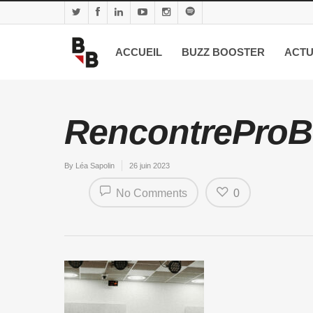
ACCUEIL
BUZZ BOOSTER
ACTU
RencontreProBu
By
Léa Sapolin
26 juin 2023
No Comments
0