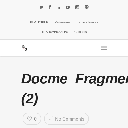
PARTICIPER
Partenaires
Espace Presse
TRANSVERSALES
Contacts
Docme_Fragme
(2)
0
No Comments