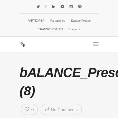
PARTICIPER
Partenaires
Espace Presse
TRANSVERSALES
Contacts
bALANCE_Presci
(8)
0
No Comments