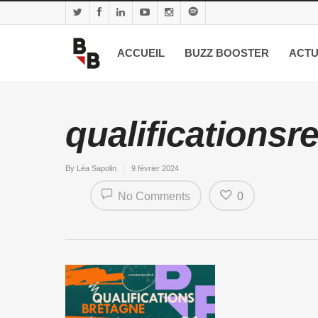
ACCUEIL
BUZZ BOOSTER
ACTU
qualificationsr
By
Léa Sapolin
9 février 2024
No Comments
0