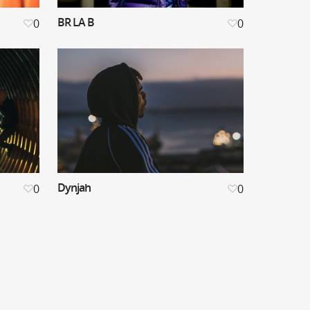
BR LA B
0
0
Dynjah
0
0