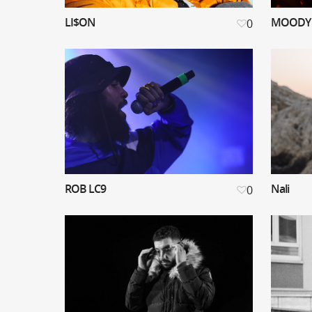
LI$ON
MOODY
0
ROB LC9
Nali
0