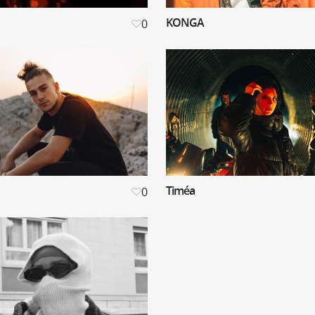
KONGA
0
Timéa
0