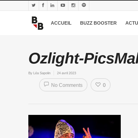
ACCUEIL
BUZZ BOOSTER
ACTU
Ozlight-PicsMa
By
Léa Sapolin
24 avril 2023
No Comments
0