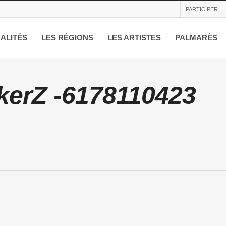
PARTICIPER
ALITÉS
LES RÉGIONS
LES ARTISTES
PALMARÈS
kerZ -6178110423