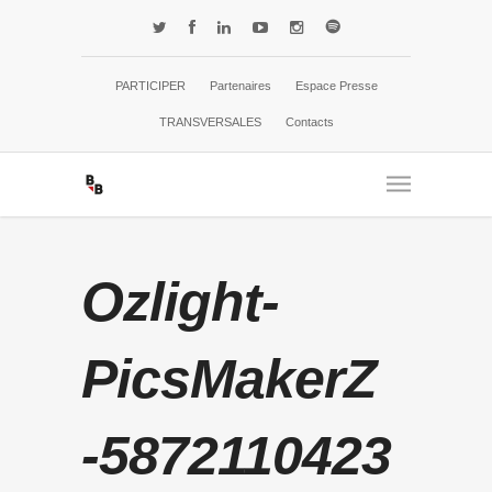
PARTICIPER
Partenaires
Espace Presse
TRANSVERSALES
Contacts
Ozlight-
PicsMakerZ
-5872110423