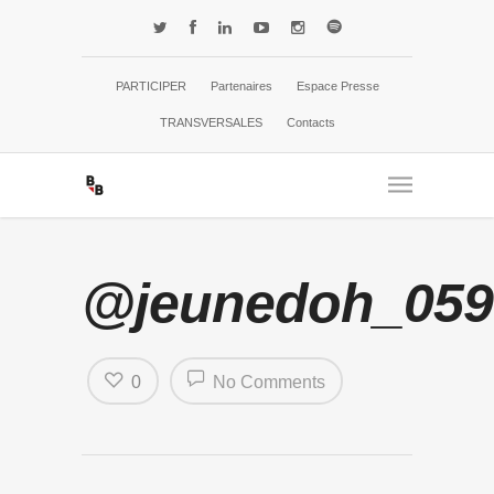
PARTICIPER
Partenaires
Espace Presse
TRANSVERSALES
Contacts
@jeunedoh_059
0
No Comments