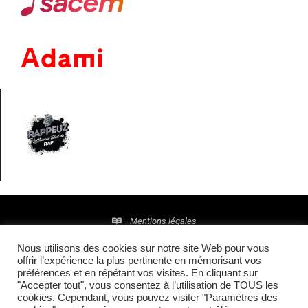
Mentions légales
Nous utilisons des cookies sur notre site Web pour vous
Politique de confidentialité
offrir l’expérience la plus pertinente en mémorisant vos
préférences et en répétant vos visites. En cliquant sur
© 2016 • Site maintenu et mis à jour par
TI(E)GER
"Accepter tout", vous consentez à l’utilisation de TOUS les
cookies. Cependant, vous pouvez visiter "Paramètres des
COMMUNICATION