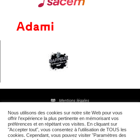
Mentions légales
Nous utilisons des cookies sur notre site Web pour vous
Politique de confidentialité
offrir l’expérience la plus pertinente en mémorisant vos
préférences et en répétant vos visites. En cliquant sur
© 2016 • Site maintenu et mis à jour par
TI(E)GER
"Accepter tout", vous consentez à l’utilisation de TOUS les
cookies. Cependant, vous pouvez visiter "Paramètres des
COMMUNICATION