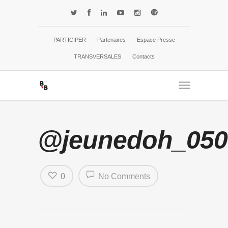
PARTICIPER
Partenaires
Espace Presse
TRANSVERSALES
Contacts
@jeunedoh_050
0
No Comments