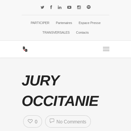
PARTICIPER
Partenaires
Espace Presse
TRANSVERSALES
Contacts
JURY
OCCITANIE
0
No Comments