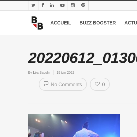
ACCUEIL
BUZZ BOOSTER
ACTU
20220612_0130
By
Léa Sapolin
15 juin 2022
No Comments
0