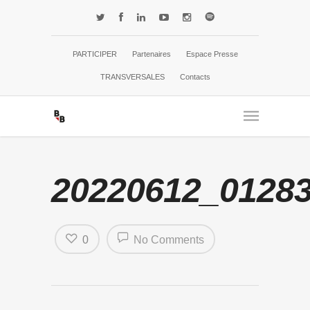
PARTICIPER
Partenaires
Espace Presse
TRANSVERSALES
Contacts
20220612_0128
0
No Comments