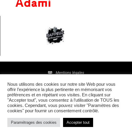
Mentions légales
Nous utilisons des cookies sur notre site Web pour vous
Politique de confidentialité
offrir l’expérience la plus pertinente en mémorisant vos
préférences et en répétant vos visites. En cliquant sur
© 2016 • Site maintenu et mis à jour par
TI(E)GER
"Accepter tout", vous consentez à l’utilisation de TOUS les
cookies. Cependant, vous pouvez visiter "Paramètres des
COMMUNICATION
cookies" pour fournir un consentement contrôlé.
Paramétrages des cookies
Accepter tout