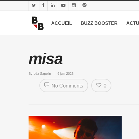
ACCUEIL
BUZZ BOOSTER
ACTU
misa
By
Léa Sapolin
9 juin 2023
No Comments
0