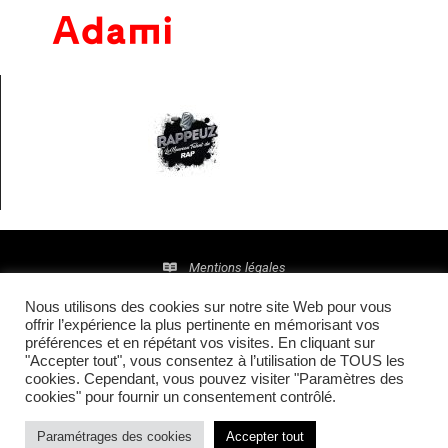
Mentions légales
Nous utilisons des cookies sur notre site Web pour vous
Politique de confidentialité
offrir l’expérience la plus pertinente en mémorisant vos
préférences et en répétant vos visites. En cliquant sur
© 2016 • Site maintenu et mis à jour par
TI(E)GER
"Accepter tout", vous consentez à l’utilisation de TOUS les
cookies. Cependant, vous pouvez visiter "Paramètres des
COMMUNICATION
cookies" pour fournir un consentement contrôlé.
Paramétrages des cookies
Accepter tout