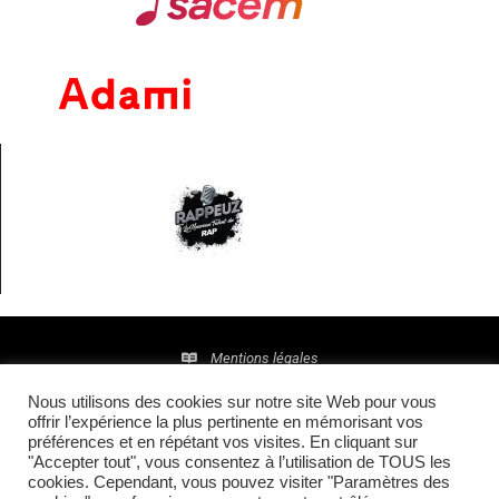
Mentions légales
Nous utilisons des cookies sur notre site Web pour vous
Politique de confidentialité
offrir l’expérience la plus pertinente en mémorisant vos
préférences et en répétant vos visites. En cliquant sur
© 2016 • Site maintenu et mis à jour par
TI(E)GER
"Accepter tout", vous consentez à l’utilisation de TOUS les
cookies. Cependant, vous pouvez visiter "Paramètres des
COMMUNICATION