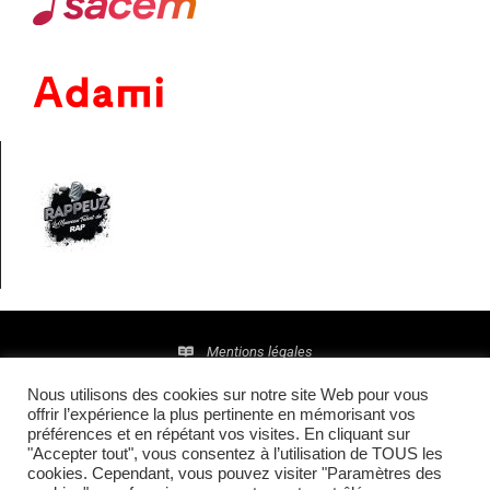
Mentions légales
Nous utilisons des cookies sur notre site Web pour vous
Politique de confidentialité
offrir l’expérience la plus pertinente en mémorisant vos
préférences et en répétant vos visites. En cliquant sur
© 2016 • Site maintenu et mis à jour par
TI(E)GER
"Accepter tout", vous consentez à l’utilisation de TOUS les
cookies. Cependant, vous pouvez visiter "Paramètres des
COMMUNICATION