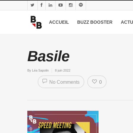
ACCUEIL
BUZZ BOOSTER
ACTU
Basile
By
Léa Sapolin
8 juin 2022
No Comments
0