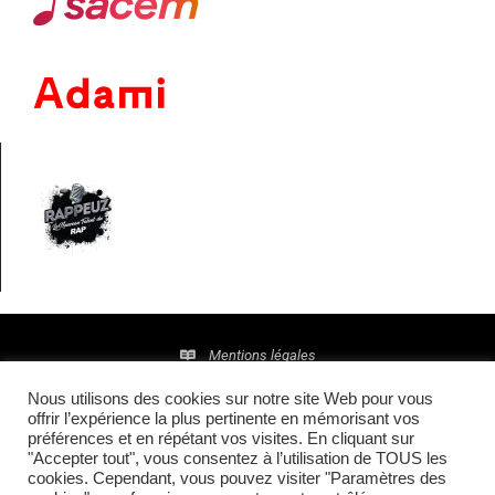
Mentions légales
Nous utilisons des cookies sur notre site Web pour vous
Politique de confidentialité
offrir l’expérience la plus pertinente en mémorisant vos
préférences et en répétant vos visites. En cliquant sur
© 2016 • Site maintenu et mis à jour par
TI(E)GER
"Accepter tout", vous consentez à l’utilisation de TOUS les
cookies. Cependant, vous pouvez visiter "Paramètres des
COMMUNICATION