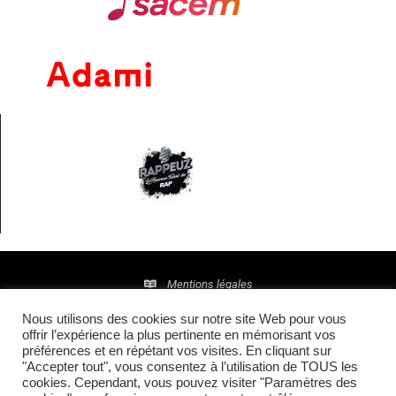
Mentions légales
Nous utilisons des cookies sur notre site Web pour vous
Politique de confidentialité
offrir l’expérience la plus pertinente en mémorisant vos
préférences et en répétant vos visites. En cliquant sur
© 2016 • Site maintenu et mis à jour par
TI(E)GER
"Accepter tout", vous consentez à l’utilisation de TOUS les
cookies. Cependant, vous pouvez visiter "Paramètres des
COMMUNICATION