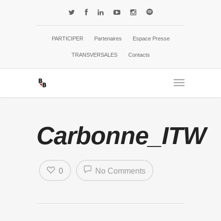
PARTICIPER
Partenaires
Espace Presse
TRANSVERSALES
Contacts
Carbonne_ITW
0
No Comments