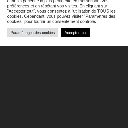
offrir l’expérience la plus pertinente en mémorisant vos
préférences et en répétant vos visites. En cliquant sur
"Accepter tout", vous consentez à l’utilisation de TOUS les
cookies. Cependant, vous pouvez visiter "Paramètres des
cookies" pour fournir un consentement contrôlé.
Paramétrages des cookies
Accepter tout
Pourriez-vous vous présenter
et nous parler de votre
univers?