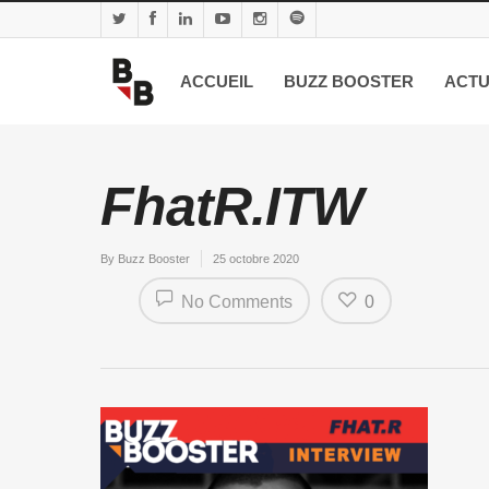
ACCUEIL
BUZZ BOOSTER
ACTU
FhatR.ITW
By
Buzz Booster
25 octobre 2020
No Comments
0