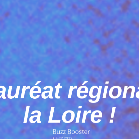
auréat région
la Loire !
Buzz Booster
1 avril 2022