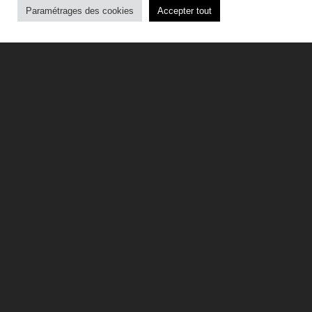
Paramétrages des cookies
Accepter tout
🔥 GRAND EST, VOICI
LES QUALIFIÉ·E·S ! 🔥
Après une session d’écoute intense et
l’étude de 143 candidatures, le jury a
fait son choix. Voici les 12 artistes qui
accèdent à l’étape scénique du Buzz