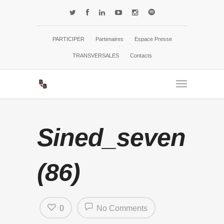
PARTICIPER
Partenaires
Espace Presse
TRANSVERSALES
Contacts
Sined_seven
(86)
0
No Comments