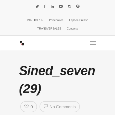
PARTICIPER
Partenaires
Espace Presse
TRANSVERSALES
Contacts
Sined_seven
(29)
0
No Comments