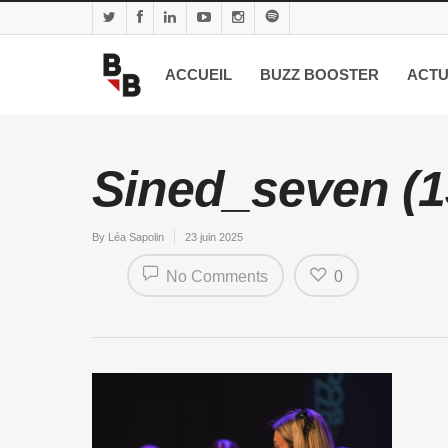
ACCUEIL
BUZZ BOOSTER
ACTU
Sined_seven (1
By
Léa Sapolin
23 juin 2025
No Comments
0