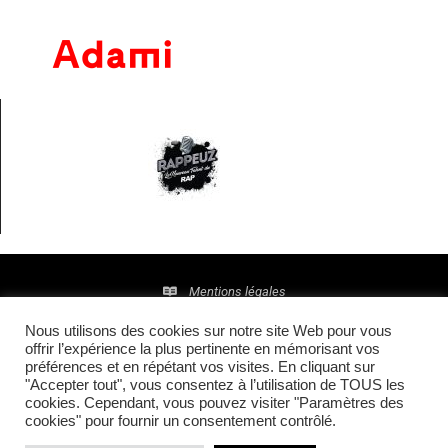
Mentions légales
Nous utilisons des cookies sur notre site Web pour vous
Politique de confidentialité
offrir l’expérience la plus pertinente en mémorisant vos
préférences et en répétant vos visites. En cliquant sur
© 2016 • Site maintenu et mis à jour par
TI(E)GER
"Accepter tout", vous consentez à l’utilisation de TOUS les
cookies. Cependant, vous pouvez visiter "Paramètres des
COMMUNICATION
cookies" pour fournir un consentement contrôlé.