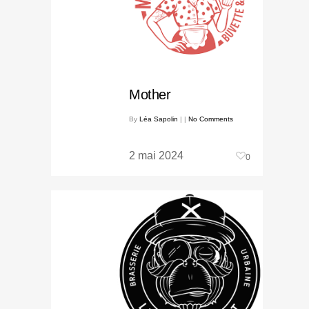
Mother
By
Léa Sapolin
|
|
No Comments
2 mai 2024
0