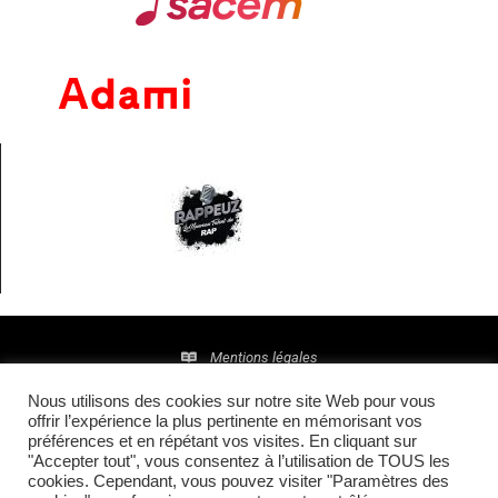
Mentions légales
Nous utilisons des cookies sur notre site Web pour vous
Politique de confidentialité
offrir l’expérience la plus pertinente en mémorisant vos
préférences et en répétant vos visites. En cliquant sur
© 2016 • Site maintenu et mis à jour par
TI(E)GER
"Accepter tout", vous consentez à l’utilisation de TOUS les
cookies. Cependant, vous pouvez visiter "Paramètres des
COMMUNICATION