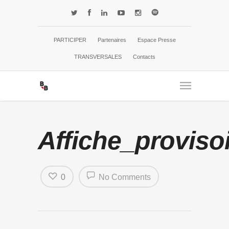
PARTICIPER
Partenaires
Espace Presse
TRANSVERSALES
Contacts
Affiche_proviso
0
No Comments