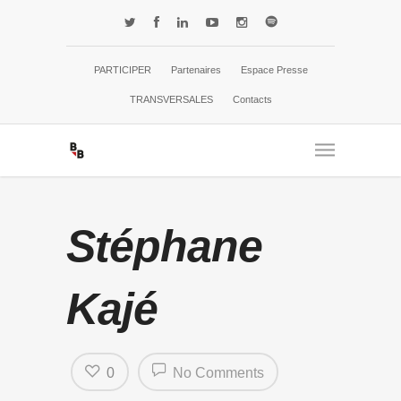
PARTICIPER
Partenaires
Espace Presse
TRANSVERSALES
Contacts
Stéphane
Kajé
0
No Comments