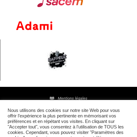
Mentions légales
Nous utilisons des cookies sur notre site Web pour vous
Politique de confidentialité
offrir l’expérience la plus pertinente en mémorisant vos
préférences et en répétant vos visites. En cliquant sur
© 2016 • Site maintenu et mis à jour par
TI(E)GER
"Accepter tout", vous consentez à l’utilisation de TOUS les
cookies. Cependant, vous pouvez visiter "Paramètres des
COMMUNICATION