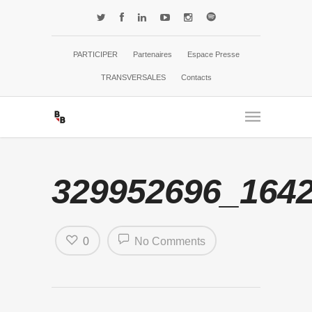
PARTICIPER
Partenaires
Espace Presse
TRANSVERSALES
Contacts
329952696_164
0
No Comments